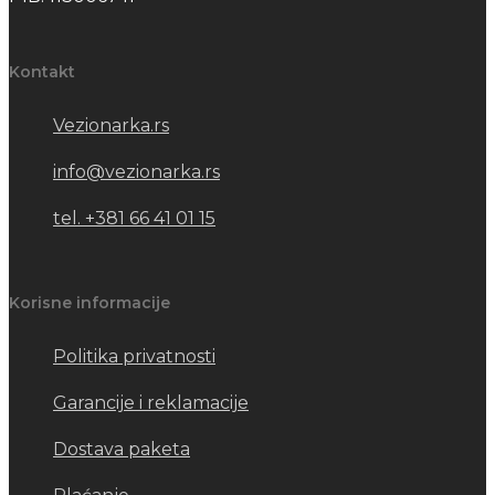
proizvoda.
Kontakt
Vezionarka.rs
info@vezionarka.rs
tel. +381 66 41 01 15
Korisne informacije
Politika privatnosti
Garancije i reklamacije
Dostava paketa