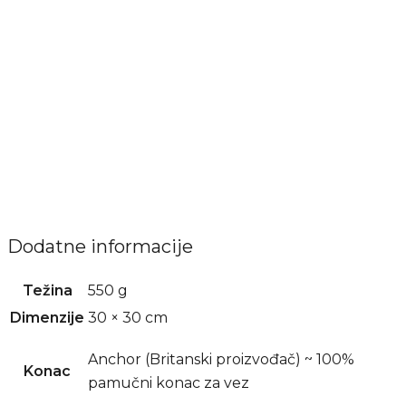
Prašinu NE uklanjati mokrom
krpom ili usisivačem!
Zarad očuvanja i dugovečnosti, vez držati
podalje od vlažnih mesta i izvora vode.
Izbegavati kontakt sa vodom, četkama,
lepljivim (čičak) trakama i sl.
Dodatne informacije
Težina
550 g
Dimenzije
30 × 30 cm
Anchor (Britanski proizvođač) ~ 100%
Konac
pamučni konac za vez