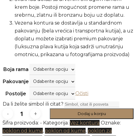
krem boje. Postoji mogućnost promene rama u
srebrnu, zlatnu ili bronzanu boju uz doplatu.
Vezena kontura se dostavlja u standardnom
pakovanju (bela vrećica i transportna kutija), a uz
doplatu možete izabrati premium pakovanje
(luksuzna plava kutija koja sadrži unutrašnju
omotnicu, prikazana u fotografijama proizvoda)
Boja rama
Pakovanje
Očisti
Postolje
Da li želite simbol ili citat?
Dodaj u korpu
Poklon
Šifra proizvoda:
-
Kategorija:
Vez kontura
Oznake:
za
poklon od kuma
,
poklon od kume
,
poklon za
godišnjicu