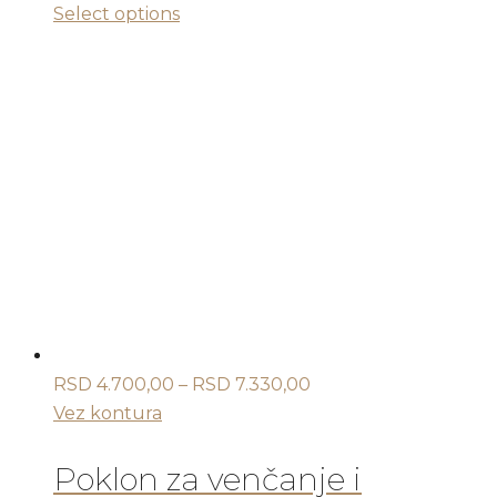
Ovaj
Select options
proizvod
ima
više
varijanti.
Opcije
mogu
biti
izabrane
na
stranici
proizvoda.
Raspon
RSD
4.700,00
–
RSD
7.330,00
cena:
Vez kontura
od
RSD 4.700,00
Poklon za venčanje i