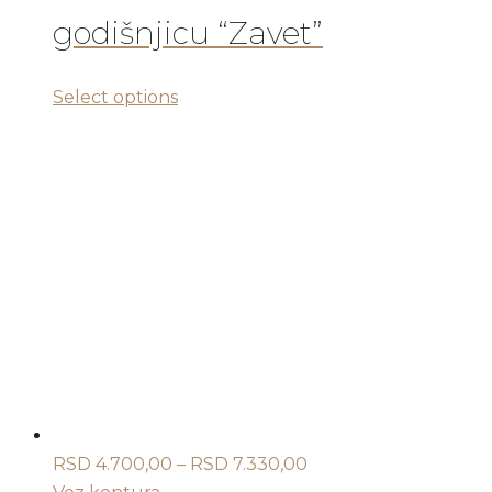
do
godišnjicu “Zavet”
RSD 7.330,00
Ovaj
Select options
proizvod
ima
više
varijanti.
Opcije
mogu
biti
izabrane
na
stranici
proizvoda.
Raspon
RSD
4.700,00
–
RSD
7.330,00
cena: