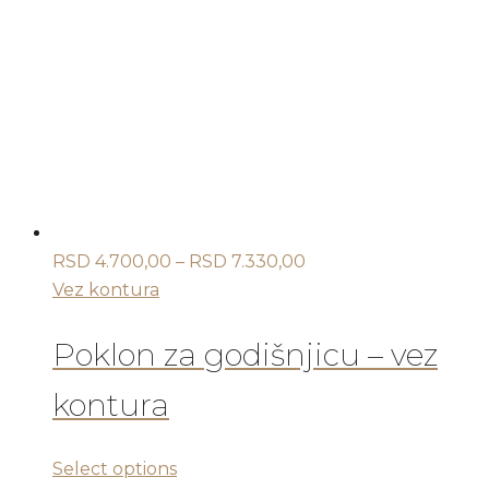
Raspon
RSD
4.700,00
–
RSD
7.330,00
cena:
Vez kontura
od
RSD 4.700,00
Poklon za godišnjicu – vez
do
kontura
RSD 7.330,00
Ovaj
Select options