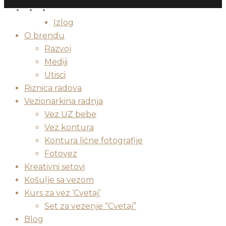
facebook
instagram
email
Close
Izlog
Menu
O brendu
Razvoj
Mediji
Utisci
Riznica radova
Vezionarkina radnja
Vez UZ bebe
Vez kontura
Kontura lične fotografije
Fotovez
Kreativni setovi
Košulje sa vezom
Kurs za vez ‘Cvetaj’
Set za vezenje “Cvetaj”
Blog