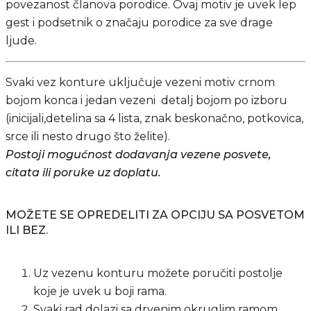
povezanost članova porodice. Ovaj motiv je uvek lep
gest i podsetnik o značaju porodice za sve drage
ljude.
Svaki vez konture uključuje vezeni motiv crnom
bojom konca i jedan vezeni detalj bojom po izboru
(inicijali,detelina sa 4 lista, znak beskonačno, potkovica,
srce ili nesto drugo što želite).
Postoji mogućnost dodavanja vezene posvete,
citata ili poruke uz doplatu.
MOŽETE SE OPREDELITI ZA OPCIJU SA POSVETOM
ILI BEZ.
Uz vezenu konturu možete poručiti postolje
koje je uvek u boji rama.
Svaki rad dolazi sa drvenim okruglim ramom