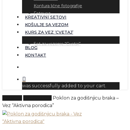
Kontura lične fotografije
Fotovez
KREATIVNI SETOVI
KOŠULJE SA VEZOM
KURS ZA VEZ ‘CVETAJ’
Set za vezenje “Cvetaj”
BLOG
KONTAKT
pretraga
was successfully added to your cart.
Početna
Vez kontura
Poklon za godišnjicu braka –
Vez “Aktivna porodica”