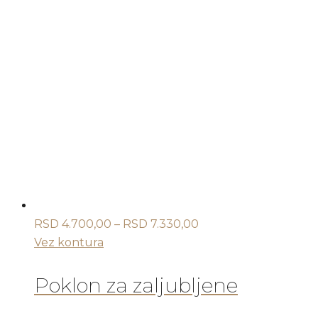
proizvod
ima
više
varijanti.
Opcije
mogu
biti
izabrane
na
stranici
proizvoda.
Raspon
RSD
4.700,00
–
RSD
7.330,00
cena:
Vez kontura
od
RSD 4.700,00
Poklon za zaljubljene
do
RSD 7.330,00