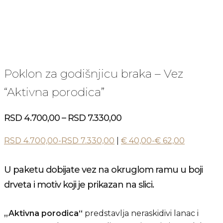
Poklon za godišnjicu braka – Vez
“Aktivna porodica”
Raspon
RSD
4.700,00
–
RSD
7.330,00
cena:
RSD
4.700,00
-
RSD
7.330,00
|
€
40,00
-
€
62,00
od
RSD 4.700,00
U paketu dobijate vez na okruglom ramu u boji
do
drveta i motiv koji je prikazan na slici.
RSD 7.330,00
„Aktivna porodica“
predstavlja neraskidivi lanac i