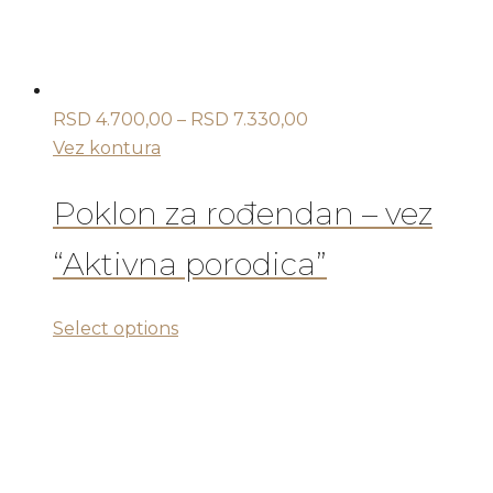
na
stranici
proizvoda.
Raspon
RSD
4.700,00
–
RSD
7.330,00
cena:
Vez kontura
od
RSD 4.700,00
Poklon za rođendan – vez
do
“Aktivna porodica”
RSD 7.330,00
Ovaj
Select options
proizvod
ima
više
varijanti.
Opcije