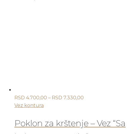
proizvod
ima
više
varijanti.
Opcije
mogu
biti
izabrane
na
stranici
proizvoda.
Raspon
RSD
4.700,00
–
RSD
7.330,00
cena:
Vez kontura
od
RSD 4.700,00
Poklon za krštenje – Vez “Sa
do