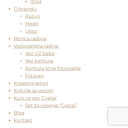
Close
Izlog
Menu
O brendu
Razvoj
Mediji
Utisci
Riznica radova
Vezionarkina radnja
Vez UZ bebe
Vez kontura
Kontura lične fotografije
Fotovez
Kreativni setovi
Košulje sa vezom
Kurs za vez ‘Cvetaj’
Set za vezenje “Cvetaj”
Blog
Kontakt