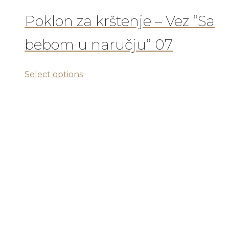
od
RSD 4.700,00
Poklon za krštenje – Vez “Sa
do
bebom u naručju” 07
RSD 7.330,00
Ovaj
Select options
proizvod
ima
više
varijanti.
Opcije
mogu
biti
izabrane
na
stranici
proizvoda.