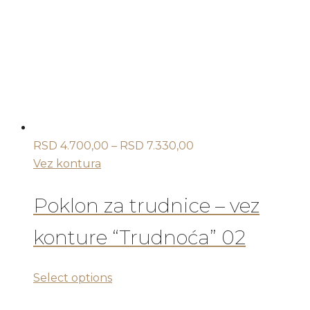
Opcije
mogu
biti
izabrane
na
stranici
proizvoda.
Raspon
RSD
4.700,00
–
RSD
7.330,00
cena:
Vez kontura
od
RSD 4.700,00
Poklon za trudnice – vez
do
konture “Trudnoća” 02
RSD 7.330,00
Ovaj
Select options
proizvod