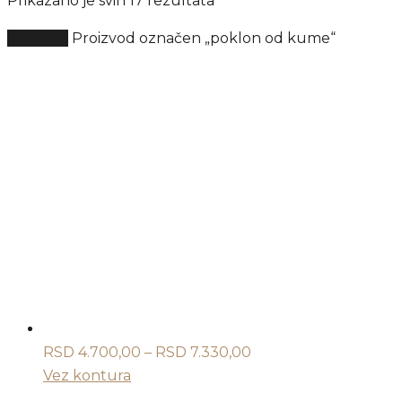
Prikazano je svih 17 rezultata
Početna
Proizvod označen „poklon od kume“
Raspon
RSD
4.700,00
–
RSD
7.330,00
cena:
Vez kontura
od