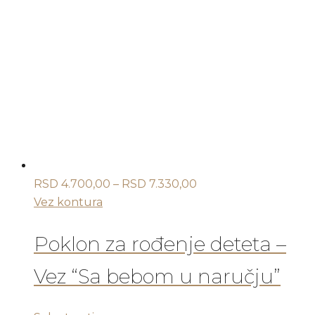
više
varijanti.
Opcije
mogu
biti
izabrane
na
stranici
proizvoda.
Raspon
RSD
4.700,00
–
RSD
7.330,00
cena:
Vez kontura
od
RSD 4.700,00
Poklon za rođenje deteta –
do
Vez “Sa bebom u naručju”
RSD 7.330,00