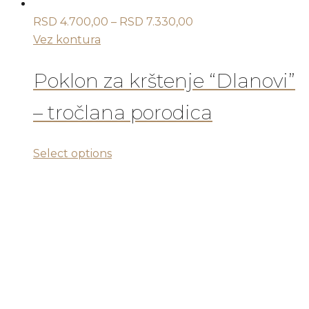
Raspon
RSD
4.700,00
–
RSD
7.330,00
cena:
Vez kontura
od
RSD 4.700,00
Poklon za krštenje “Dlanovi”
do
– tročlana porodica
RSD 7.330,00
Ovaj
Select options
proizvod
ima
više
varijanti.
Opcije
mogu
biti
izabrane