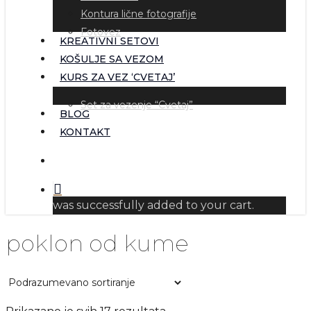
Kontura lične fotografije
Fotovez
KREATIVNI SETOVI
KOŠULJE SA VEZOM
KURS ZA VEZ ‘CVETAJ’
Set za vezenje “Cvetaj”
BLOG
KONTAKT
pretraga
was successfully added to your cart.
poklon od kume