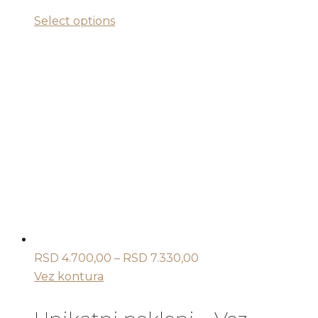
Ovaj
Select options
proizvod
ima
više
varijanti.
Opcije
mogu
biti
izabrane
na
stranici
proizvoda.
Raspon
RSD
4.700,00
–
RSD
7.330,00
cena:
Vez kontura
od
RSD 4.700,00