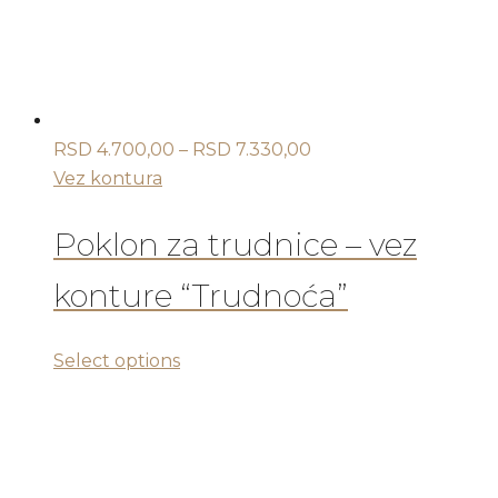
izabrane
na
stranici
proizvoda.
Raspon
RSD
4.700,00
–
RSD
7.330,00
cena:
Vez kontura
od
RSD 4.700,00
Poklon za trudnice – vez
do
konture “Trudnoća”
RSD 7.330,00
Ovaj
Select options
proizvod
ima
više
varijanti.