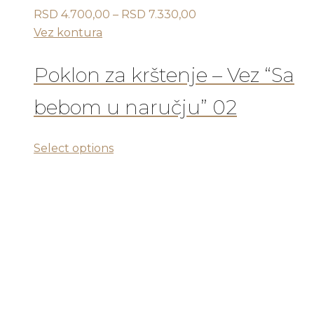
Raspon
RSD
4.700,00
–
RSD
7.330,00
cena:
Vez kontura
od
RSD 4.700,00
Poklon za krštenje – Vez “Sa
do
bebom u naručju” 02
RSD 7.330,00
Ovaj
Select options
proizvod
ima
više
varijanti.
Opcije
mogu
biti
izabrane
na