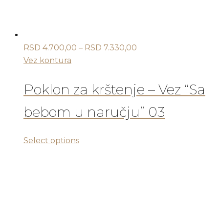
stranici
proizvoda.
Raspon
RSD
4.700,00
–
RSD
7.330,00
cena:
Vez kontura
od
RSD 4.700,00
Poklon za krštenje – Vez “Sa
do
bebom u naručju” 03
RSD 7.330,00
Ovaj
Select options
proizvod
ima
više
varijanti.
Opcije
mogu