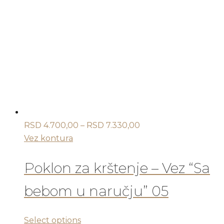
varijanti.
Opcije
mogu
biti
izabrane
na
stranici
proizvoda.
Raspon
RSD
4.700,00
–
RSD
7.330,00
cena:
Vez kontura
od
RSD 4.700,00
Poklon za krštenje – Vez “Sa
do
bebom u naručju” 05
RSD 7.330,00
Ovaj
Select options