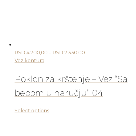
biti
izabrane
na
stranici
proizvoda.
Raspon
RSD
4.700,00
–
RSD
7.330,00
cena:
Vez kontura
od
RSD 4.700,00
Poklon za krštenje – Vez “Sa
do
bebom u naručju” 04
RSD 7.330,00
Ovaj
Select options
proizvod
ima
više