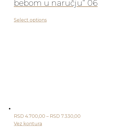
bebom u naručju” 06
RSD 7.330,00
Ovaj
Select options
proizvod
ima
više
varijanti.
Opcije
mogu
biti
izabrane
na
stranici
proizvoda.
Raspon
RSD
4.700,00
–
RSD
7.330,00
cena:
Vez kontura