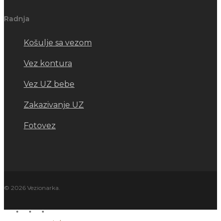
Radnja
Košulje sa vezom
Vez kontura
Vez UZ bebe
Zakazivanje UZ
Fotovez
© 2026 Vezionarka.
facebook
instagram
email