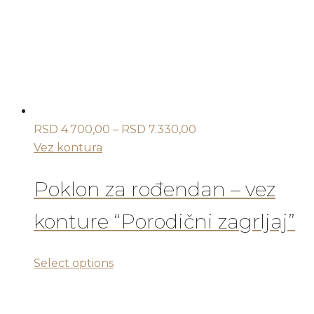
mogu
biti
izabrane
na
stranici
proizvoda.
Raspon
RSD
4.700,00
–
RSD
7.330,00
cena:
Vez kontura
od
RSD 4.700,00
Poklon za rođendan – vez
do
konture “Porodični zagrljaj”
RSD 7.330,00
Ovaj
Select options
proizvod
ima