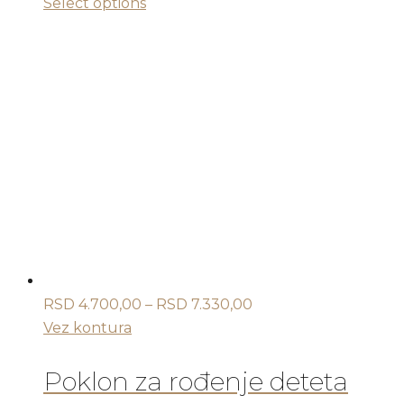
Ovaj
Select options
proizvod
ima
više
varijanti.
Opcije
mogu
biti
izabrane
na
stranici
proizvoda.
Raspon
RSD
4.700,00
–
RSD
7.330,00
cena:
Vez kontura
od
RSD 4.700,00
Poklon za rođenje deteta
do