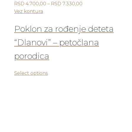
Raspon
RSD
4.700,00
–
RSD
7.330,00
cena:
Vez kontura
od
RSD 4.700,00
Poklon za rođenje deteta
do
“Dlanovi” – petočlana
RSD 7.330,00
porodica
Ovaj
Select options
proizvod
ima
više
varijanti.
Opcije
mogu
biti