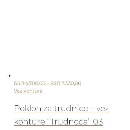
ima
više
varijanti.
Opcije
mogu
biti
izabrane
na
stranici
proizvoda.
Raspon
RSD
4.700,00
–
RSD
7.330,00
cena:
Vez kontura
od
RSD 4.700,00
Poklon za trudnice – vez
do
konture “Trudnoća” 03
RSD 7.330,00