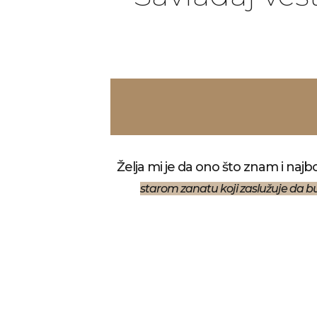
Želja mi je da ono što znam i najb
starom zanatu koji zaslužuje da 