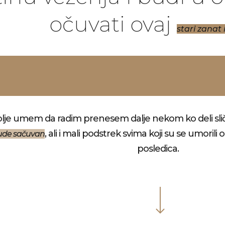
očuvati ovaj
stari zanat i
olje umem da radim prenesem dalje nekom ko deli sličn
, ali i mali podstrek svima koji su se umoril
bude sačuvan
posledica.
Navigate to the next section