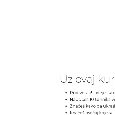
Online kurs veza "Cvetaj"
Uz ovaj kurs
Procvetati! – ideje i kr
Naučićeš 10 tehnika v
Znaćeš kako da ukrasi
Imaćeš osećaj koje su