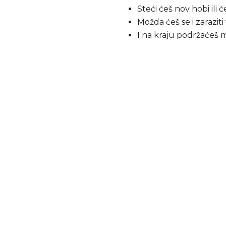
Steći ćeš nov hobi ili 
Možda ćeš se i zarazi
I na kraju podržaćeš 