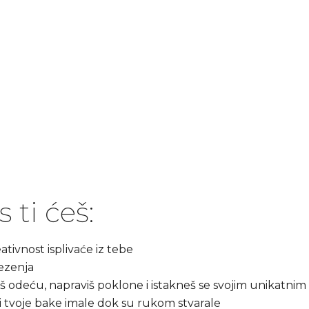
 ti ćeš:
eativnost isplivaće iz tebe
ezenja
š odeću, napraviš poklone i istakneš se svojim unikatnim
 i tvoje bake imale dok su rukom stvarale