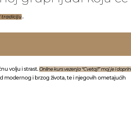
.
 tradiciju
u volju i strast.
Online kurs vezenja “Cvetaj!” moj je i dopri
i od modernog i brzog života, te i njegovih ometajućih