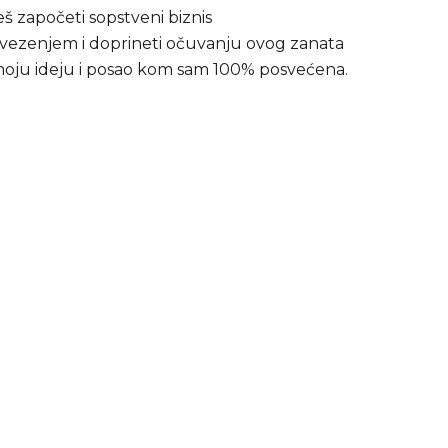
ćeš započeti sopstveni biznis
ti vezenjem i doprineti očuvanju ovog zanata
moju ideju i posao kom sam 100% posvećena.