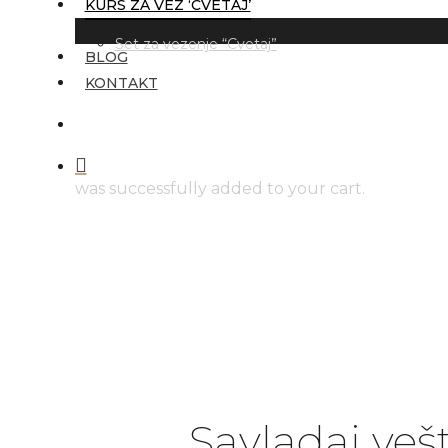
KURS ZA VEZ ‘CVETAJ’
Set za vezenje “Cvetaj”
BLOG
KONTAKT
pretraga
was successfully added to your cart.
Pritisnite "enter" za pretragu ili ESC da je zat
Savladaj vešt