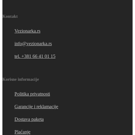
proizvoda.
Kontakt
Vezionarka.rs
info@vezionarka.rs
tel. +381 66 41 01 15
Korisne informacije
Politika privatnosti
Garancije i reklamacije
Dostava paketa
Plaćanje