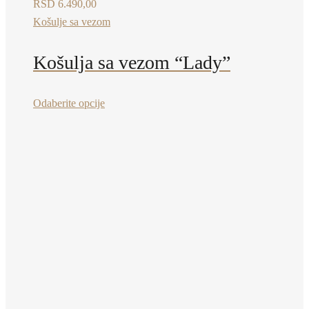
RSD
6.490,00
Košulje sa vezom
Košulja sa vezom “Lady”
Ovaj
Odaberite opcije
proizvod
ima
više
varijanti.
Opcije
mogu
biti
izabrane
na
stranici
proizvoda.